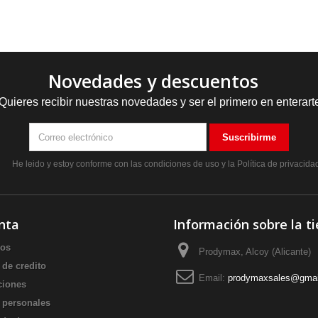
Novedades y descuentos
Quieres recibir nuestras novedades y ser el primero en enterart
Suscribirme
He leido y estoy conforme con las
condiciones de uso
y la
Política de privacida
nta
Información sobre la t
dos
Prodymax, Alcoy (Alicante)
 de credito
Email:
prodymaxsales@gmai
ciones
 personales