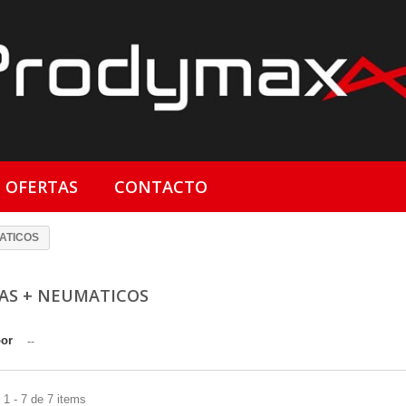
OFERTAS
CONTACTO
ATICOS
AS + NEUMATICOS
por
--
1 - 7 de 7 items