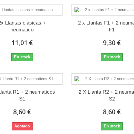
2x Llantas clasicas +
2 x Llantas F1 + 2 neum
neumatico
F1
11,01 €
9,30 €
En stock
En stock
Llanta R1 + 2 neumaticos
2 X Llanta R2 + 2 neuma
S1
S2
8,60 €
8,60 €
Agotado
En stock