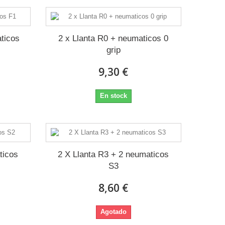
aticos
2 x Llanta R0 + neumaticos 0
grip
9,30 €
En stock
ticos
2 X Llanta R3 + 2 neumaticos
S3
8,60 €
Agotado