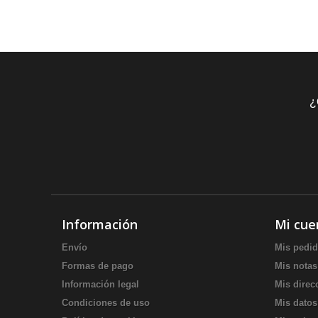
¿
Información
Mi cue
Envío
Mis pedi
Formas de pago
Mis notas
Información legal
Mis direc
Condiciones de uso
Mis datos